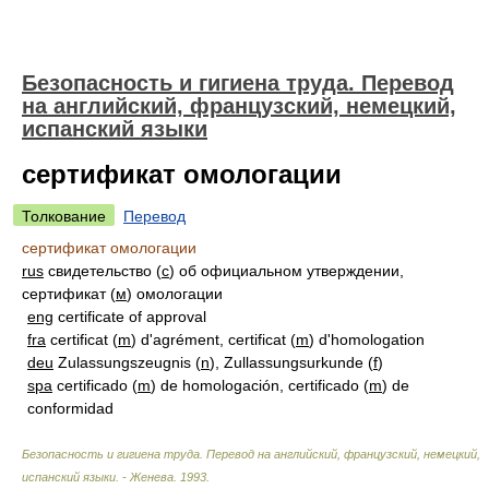
Безопасность и гигиена труда. Перевод
на английский, французский, немецкий,
испанский языки
сертификат омологации
Толкование
Перевод
сертификат омологации
rus
свидетельство (
с
) об официальном утверждении,
сертификат (
м
) омологации
eng
certificate of approval
fra
certificat (
m
) d'agrément, certificat (
m
) d'homologation
deu
Zulassungszeugnis (
n
), Zullassungsurkunde (
f
)
spa
certificado (
m
) de homologación, certificado (
m
) de
conformidad
Безопасность и гигиена труда. Перевод на английский, французский, немецкий,
испанский языки. - Женева
.
1993
.