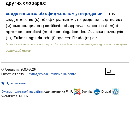
других словарях:
свидетельство об официальном утверждении
— rus
свидетельство (с) об официальном утверждении, сертификат
(м) омологации eng certificate of approval fra certificat (m) d
agrément, certificat (m) d homologation deu Zulassungszeugnis
(n), Zullassungsurkunde (f) spa certificado (m) de… …
Безопасность и гигиена труда. Перевод на английский, французский, немецкий,
испанский языки
© Академик, 2000-2026
18+
Обратная связь:
Техподдержка
,
Реклама на сайте
👣 Путешествия
Экспорт словарей на сайты
, сделанные на PHP,
Joomla,
Drupal,
WordPress, MODx.